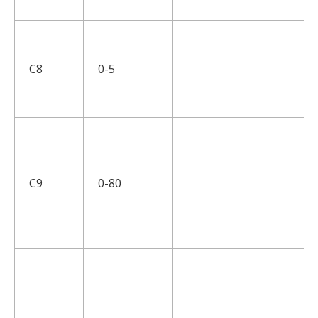
С8
0-5
С9
0-80